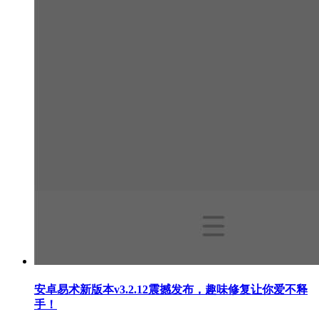
安卓易术新版本v3.2.12震撼发布，趣味修复让你爱不释
手！