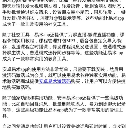
易术app还提供更多的功能，比如一键转发朋友圈图文视频，
聊天对话转发大视频朋友圈，转发语音，量删除朋友圈动态，
手动批量通过好友请求，设置朋友圈小尾巴，同步转发，一键
群发群/所有好友，屏蔽群@我提示等等。这些功能让易术app
成为了一款非常实用的社交工具。
除了社交工具，易术app还提供了万群直播-微课直播功能，课
程录制实用教程，课程管理打包MP3，语音包自定义导入/保
存，发送课程定时播课，停发课程消息发送设置，普通模式选
择群主讲人，普通模式选择同步群等等。这些功能让易术app
成为了一款非常实用的教育工具。
安卓易术app的使用方法非常简单，只需要下载安装，然后用
激活码激活成为会员，就可以使用易术各种独家实用功能。易
术激活码商城提供
安卓易术激活码
购买，让用户可以方便快捷
地购买激活码。
除了独家功能和实用功能，安卓易术app还提供了一些高级功
能，比如自动回复消息、批量删除联系人、暴力删除聊天记录
等等。这些高级功能让易术app成为了一款非常实用的管理工
具。
自动回复消息功能让用户可以设置关键词和延时时间，当收到