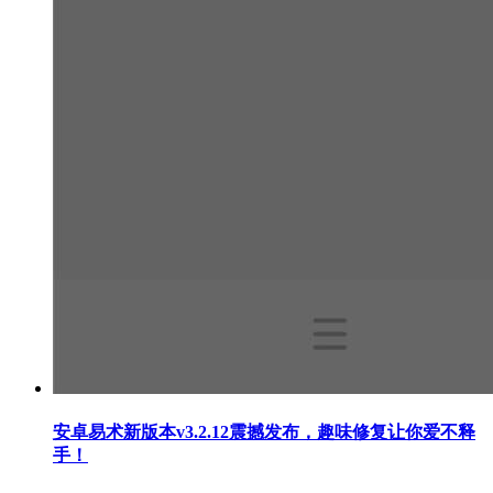
安卓易术新版本v3.2.12震撼发布，趣味修复让你爱不释
手！